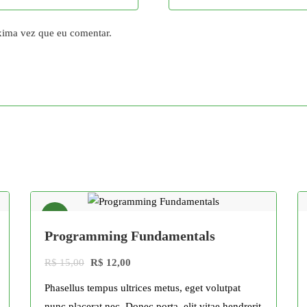
xima vez que eu comentar.
Oferta!
Programming Fundamentals
R$
15,00
R$
12,00
Phasellus tempus ultrices metus, eget volutpat
nunc placerat nec. Donec porta, elit vitae hendrerit