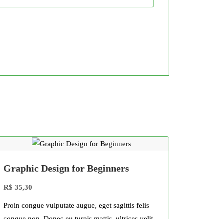
Graphic Design for Beginners
R$
35,30
Proin congue vulputate augue, eget sagittis felis
congue non. Donec eu turpis mattis, ultrices velit