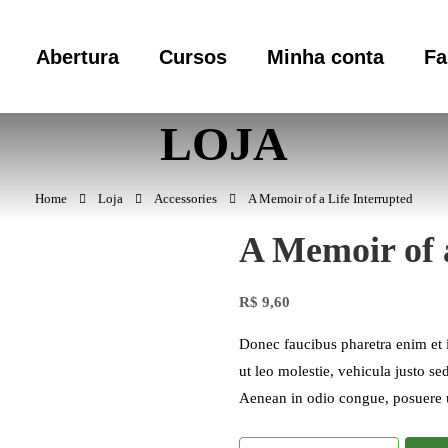
Abertura
Cursos
Minha conta
Fa
LOJA
Home
Loja
Accessories
A Memoir of a Life Interrupted
A Memoir of 
R$
9,60
Donec faucibus pharetra enim et 
ut leo molestie, vehicula justo s
Aenean in odio congue, posuere 